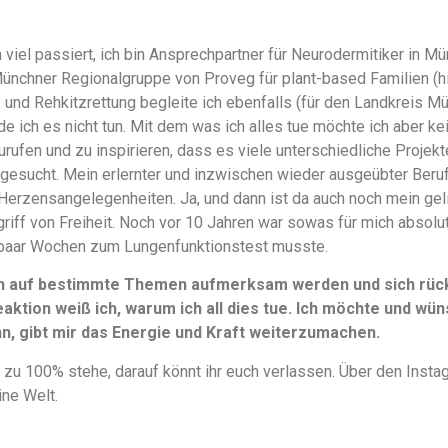
 viel passiert, ich bin Ansprechpartner für Neurodermitiker in
Münchner Regionalgruppe von Proveg für plant-based Familien (
en- und Rehkitzrettung begleite ich ebenfalls (für den Landkreis M
e ich es nicht tun. Mit dem was ich alles tue möchte ich aber k
urufen und zu inspirieren, dass es viele unterschiedliche Projek
gesucht. Mein erlernter und inzwischen wieder ausgeübter Beruf 
Herzensangelegenheiten. Ja, und dann ist da auch noch mein ge
griff von Freiheit. Noch vor 10 Jahren war sowas für mich absolu
paar Wochen zum Lungenfunktionstest musste.
n auf bestimmte Themen aufmerksam werden und sich rückm
aktion weiß ich, warum ich all dies tue. Ich möchte und wüns
, gibt mir das Energie und Kraft weiterzumachen.
 zu 100% stehe, darauf könnt ihr euch verlassen. Über den Instag
ine Welt.