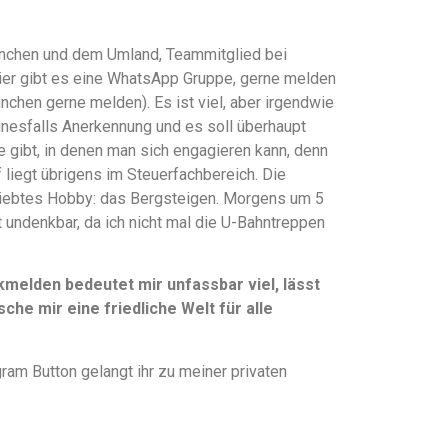
 München und dem Umland, Teammitglied bei
hier gibt es eine WhatsApp Gruppe, gerne melden
ünchen gerne melden). Es ist viel, aber irgendwie
einesfalls Anerkennung und es soll überhaupt
te gibt, in denen man sich engagieren kann, denn
liegt übrigens im Steuerfachbereich. Die
liebtes Hobby: das Bergsteigen. Morgens um 5
t undenkbar, da ich nicht mal die U-Bahntreppen
elden bedeutet mir unfassbar viel, lässt
che mir eine friedliche Welt für alle
ram Button gelangt ihr zu meiner privaten