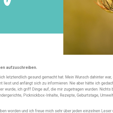
ken aufzuschreiben.
ich letztendlich gesund gemacht hat. Mein Wunsch dahinter war,
 liest und anfängt sich zu informieren. Nie aber hätte ich geda
 wurde, ich griff Dinge auf, die mir zugetragen wurden. Nichts 
indergerichte, Picknickbox-Inhalte, Rezepte, Geburtstage, Umwelt
rieben worden und ich freue mich sehr über jeden einzelnen Lese