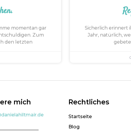
hen.
Re
 komme momentan gar
Sicherlich erinnert
 entschuldigen. Zum
Jahr, natürlich, w
h den letzten
gebete
iere mich
Rechtliches
danielahiltmair.de
Startseite
Blog