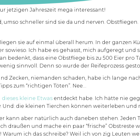
ur jetzigen Jahreszeit mega interessant!
d, umso schneller sind sie da und nerven. Obstfliegen
iegen sie auf einmal überall herum. In der ganzen Kü
r sowieso. Ich habe es gehasst, mich aufgeregt und s
bedenkt, dass eine Obstfliege bis zu 500 Eier pro Tag
 wenig sinnvoll. Denn so wurde der Reifeprozess gest
und Zecken, niemanden schaden, habe ich lange nac
 Tipps zum “richtigen Töten”. Nee…
h
dieses kleine Etwas
entdeckt habe. Ich hätte nie gegl
ktiv. Und: die kleinen Tierchen können weiterleben und
 er kann aber natürlich auch daneben stehen. Jeden 
ach draußen und mache ein paar “frische” Obstreste wi
 Warum ich das schreibe? Weil ich von zig Leuten wei