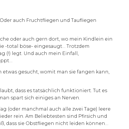
. Oder auch Fruchtfliegen und Taufliegen
che oder auch gern dort, wo mein Kindlein ein
ie -total böse- eingesaugt… Trotzdem
 (!) legt. Und auch mein Einfall,
oppt…
h etwas gesucht, womit man sie fangen kann,
aubt, dass es tatsächlich funktioniert. Tut es
 man spart sich einiges an Nerven.
Tag (oder manchmal auch alle zwei Tage) leere
eder rein. Am Beliebtesten sind Pfirsich und
ß, dass sie Obstfliegen nicht leiden können…