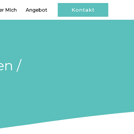
Kontakt
er Mich
Angebot
n /