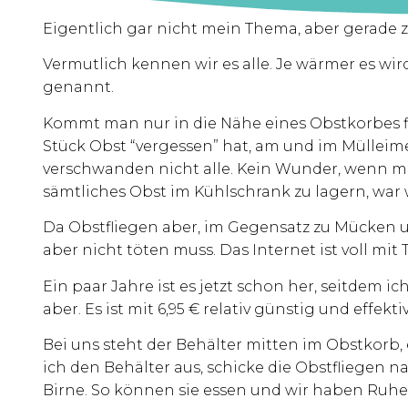
Eigentlich gar nicht mein Thema, aber gerade z
Vermutlich kennen wir es alle. Je wärmer es wir
genannt.
Kommt man nur in die Nähe eines Obstkorbes fl
Stück Obst “vergessen” hat, am und im Mülleime
verschwanden nicht alle. Kein Wunder, wenn man 
sämtliches Obst im Kühlschrank zu lagern, war
Da Obstfliegen aber, im Gegensatz zu Mücken 
aber nicht töten muss. Das Internet ist voll mit
Ein paar Jahre ist es jetzt schon her, seitdem ic
aber. Es ist mit 6,95 € relativ günstig und effe
Bei uns steht der Behälter mitten im Obstkorb,
ich den Behälter aus, schicke die Obstfliegen n
Birne. So können sie essen und wir haben Ruhe!