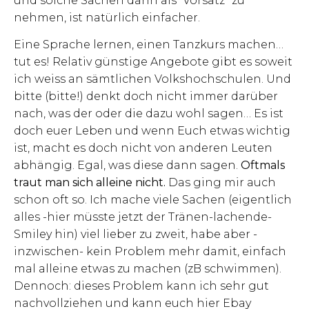
und solche Sachen dann als “Vorsatz” zu
nehmen, ist natürlich einfacher.
Eine Sprache lernen, einen Tanzkurs machen…
tut es! Relativ günstige Angebote gibt es soweit
ich weiss an sämtlichen Volkshochschulen. Und
bitte (bitte!) denkt doch nicht immer darüber
nach, was der oder die dazu wohl sagen… Es ist
doch euer Leben und wenn Euch etwas wichtig
ist, macht es doch nicht von anderen Leuten
abhängig. Egal, was diese dann sagen.
Oftmals
traut man sich alleine nicht.
Das ging mir auch
schon oft so. Ich mache viele Sachen (eigentlich
alles -hier müsste jetzt der Tränen-lachende-
Smiley hin) viel lieber zu zweit, habe aber -
inzwischen- kein Problem mehr damit, einfach
mal alleine etwas zu machen (zB schwimmen).
Dennoch: dieses Problem kann ich sehr gut
nachvollziehen und kann euch hier Ebay