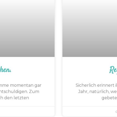
hen.
Re
 komme momentan gar
Sicherlich erinnert
 entschuldigen. Zum
Jahr, natürlich, w
h den letzten
gebete