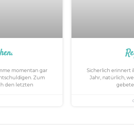
hen.
Re
 komme momentan gar
Sicherlich erinnert
 entschuldigen. Zum
Jahr, natürlich, w
h den letzten
gebete