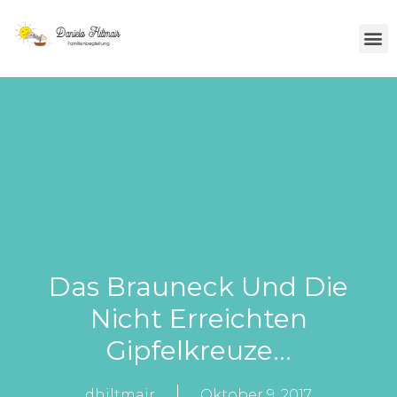
Über Mich
Das Brauneck Und Die
Nicht Erreichten
Gipfelkreuze…
dhiltmair
Oktober 9, 2017