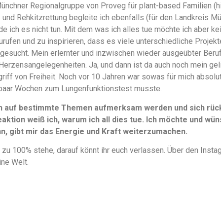
Münchner Regionalgruppe von Proveg für plant-based Familien (
en- und Rehkitzrettung begleite ich ebenfalls (für den Landkreis M
e ich es nicht tun. Mit dem was ich alles tue möchte ich aber k
urufen und zu inspirieren, dass es viele unterschiedliche Projek
gesucht. Mein erlernter und inzwischen wieder ausgeübter Beruf 
Herzensangelegenheiten. Ja, und dann ist da auch noch mein ge
griff von Freiheit. Noch vor 10 Jahren war sowas für mich absolu
paar Wochen zum Lungenfunktionstest musste.
n auf bestimmte Themen aufmerksam werden und sich rückm
aktion weiß ich, warum ich all dies tue. Ich möchte und wüns
, gibt mir das Energie und Kraft weiterzumachen.
 zu 100% stehe, darauf könnt ihr euch verlassen. Über den Instag
ine Welt.