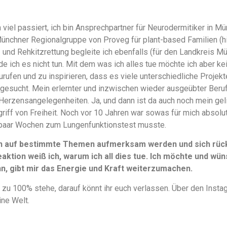
 viel passiert, ich bin Ansprechpartner für Neurodermitiker in
Münchner Regionalgruppe von Proveg für plant-based Familien (
en- und Rehkitzrettung begleite ich ebenfalls (für den Landkreis M
e ich es nicht tun. Mit dem was ich alles tue möchte ich aber k
urufen und zu inspirieren, dass es viele unterschiedliche Projek
gesucht. Mein erlernter und inzwischen wieder ausgeübter Beruf 
Herzensangelegenheiten. Ja, und dann ist da auch noch mein ge
griff von Freiheit. Noch vor 10 Jahren war sowas für mich absolu
paar Wochen zum Lungenfunktionstest musste.
n auf bestimmte Themen aufmerksam werden und sich rückm
aktion weiß ich, warum ich all dies tue. Ich möchte und wüns
, gibt mir das Energie und Kraft weiterzumachen.
 zu 100% stehe, darauf könnt ihr euch verlassen. Über den Instag
ine Welt.