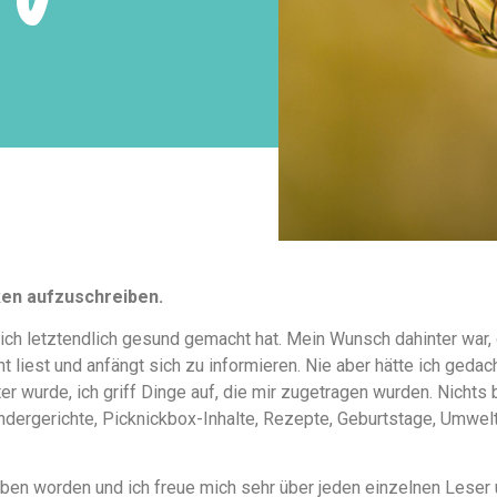
ken aufzuschreiben.
ich letztendlich gesund gemacht hat. Mein Wunsch dahinter war,
 liest und anfängt sich zu informieren. Nie aber hätte ich geda
 wurde, ich griff Dinge auf, die mir zugetragen wurden. Nichts 
indergerichte, Picknickbox-Inhalte, Rezepte, Geburtstage, Umwelt
rieben worden und ich freue mich sehr über jeden einzelnen Lese