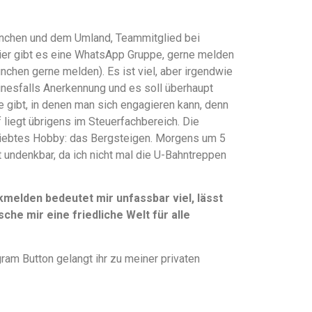
 München und dem Umland, Teammitglied bei
hier gibt es eine WhatsApp Gruppe, gerne melden
ünchen gerne melden). Es ist viel, aber irgendwie
einesfalls Anerkennung und es soll überhaupt
te gibt, in denen man sich engagieren kann, denn
liegt übrigens im Steuerfachbereich. Die
liebtes Hobby: das Bergsteigen. Morgens um 5
t undenkbar, da ich nicht mal die U-Bahntreppen
elden bedeutet mir unfassbar viel, lässt
che mir eine friedliche Welt für alle
ram Button gelangt ihr zu meiner privaten