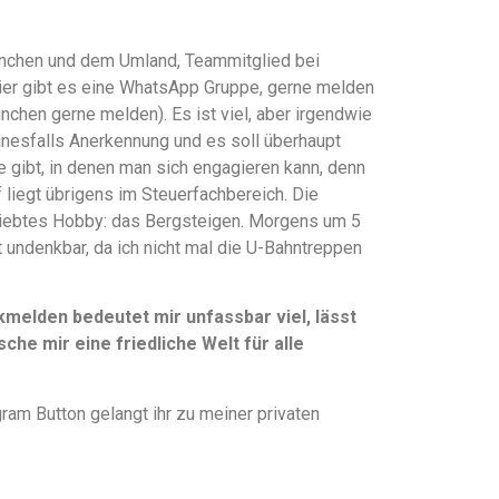
 München und dem Umland, Teammitglied bei
hier gibt es eine WhatsApp Gruppe, gerne melden
ünchen gerne melden). Es ist viel, aber irgendwie
einesfalls Anerkennung und es soll überhaupt
te gibt, in denen man sich engagieren kann, denn
liegt übrigens im Steuerfachbereich. Die
liebtes Hobby: das Bergsteigen. Morgens um 5
t undenkbar, da ich nicht mal die U-Bahntreppen
elden bedeutet mir unfassbar viel, lässt
che mir eine friedliche Welt für alle
ram Button gelangt ihr zu meiner privaten