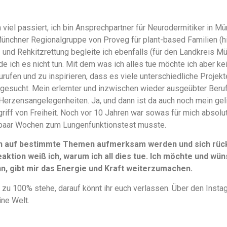
 viel passiert, ich bin Ansprechpartner für Neurodermitiker in
Münchner Regionalgruppe von Proveg für plant-based Familien (
en- und Rehkitzrettung begleite ich ebenfalls (für den Landkreis M
e ich es nicht tun. Mit dem was ich alles tue möchte ich aber k
urufen und zu inspirieren, dass es viele unterschiedliche Projek
gesucht. Mein erlernter und inzwischen wieder ausgeübter Beruf 
Herzensangelegenheiten. Ja, und dann ist da auch noch mein ge
griff von Freiheit. Noch vor 10 Jahren war sowas für mich absolu
paar Wochen zum Lungenfunktionstest musste.
n auf bestimmte Themen aufmerksam werden und sich rückm
aktion weiß ich, warum ich all dies tue. Ich möchte und wüns
, gibt mir das Energie und Kraft weiterzumachen.
 zu 100% stehe, darauf könnt ihr euch verlassen. Über den Instag
ine Welt.