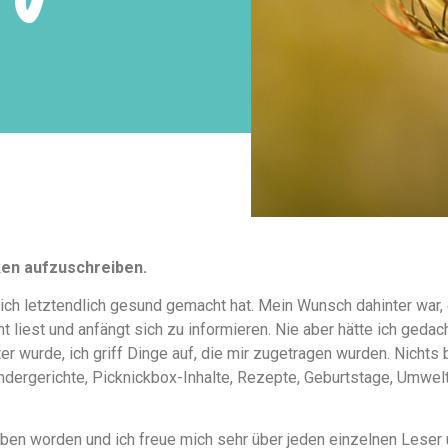
ken aufzuschreiben.
ich letztendlich gesund gemacht hat. Mein Wunsch dahinter war,
 liest und anfängt sich zu informieren. Nie aber hätte ich geda
 wurde, ich griff Dinge auf, die mir zugetragen wurden. Nichts 
indergerichte, Picknickbox-Inhalte, Rezepte, Geburtstage, Umwelt
rieben worden und ich freue mich sehr über jeden einzelnen Lese