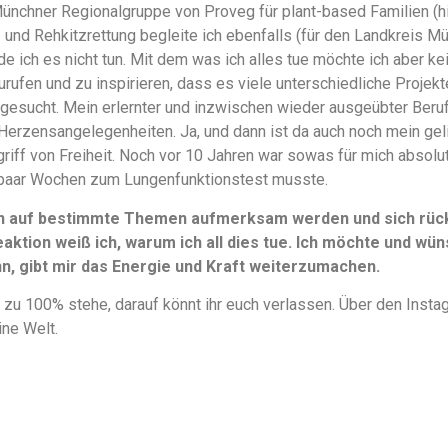
Münchner Regionalgruppe von Proveg für plant-based Familien (
en- und Rehkitzrettung begleite ich ebenfalls (für den Landkreis M
e ich es nicht tun. Mit dem was ich alles tue möchte ich aber k
urufen und zu inspirieren, dass es viele unterschiedliche Projek
gesucht. Mein erlernter und inzwischen wieder ausgeübter Beruf 
Herzensangelegenheiten. Ja, und dann ist da auch noch mein ge
griff von Freiheit. Noch vor 10 Jahren war sowas für mich absolu
paar Wochen zum Lungenfunktionstest musste.
n auf bestimmte Themen aufmerksam werden und sich rückm
aktion weiß ich, warum ich all dies tue. Ich möchte und wüns
, gibt mir das Energie und Kraft weiterzumachen.
 zu 100% stehe, darauf könnt ihr euch verlassen. Über den Instag
ine Welt.