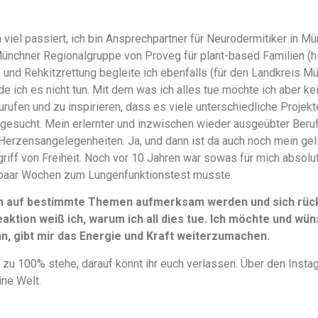
 viel passiert, ich bin Ansprechpartner für Neurodermitiker in
Münchner Regionalgruppe von Proveg für plant-based Familien (
en- und Rehkitzrettung begleite ich ebenfalls (für den Landkreis M
e ich es nicht tun. Mit dem was ich alles tue möchte ich aber k
urufen und zu inspirieren, dass es viele unterschiedliche Projek
gesucht. Mein erlernter und inzwischen wieder ausgeübter Beruf 
Herzensangelegenheiten. Ja, und dann ist da auch noch mein ge
griff von Freiheit. Noch vor 10 Jahren war sowas für mich absolu
paar Wochen zum Lungenfunktionstest musste.
n auf bestimmte Themen aufmerksam werden und sich rückm
aktion weiß ich, warum ich all dies tue. Ich möchte und wüns
, gibt mir das Energie und Kraft weiterzumachen.
 zu 100% stehe, darauf könnt ihr euch verlassen. Über den Instag
ine Welt.