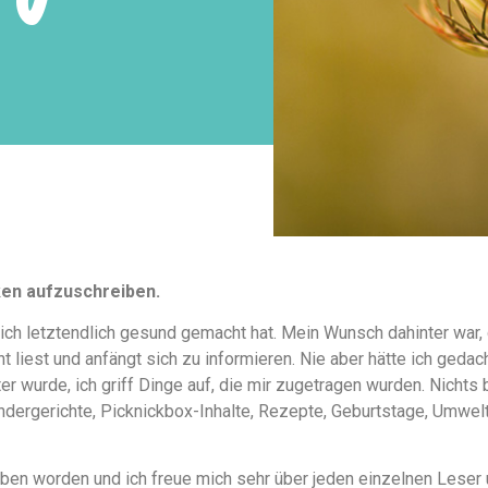
ken aufzuschreiben.
ich letztendlich gesund gemacht hat. Mein Wunsch dahinter war,
 liest und anfängt sich zu informieren. Nie aber hätte ich geda
 wurde, ich griff Dinge auf, die mir zugetragen wurden. Nichts 
indergerichte, Picknickbox-Inhalte, Rezepte, Geburtstage, Umwelt
rieben worden und ich freue mich sehr über jeden einzelnen Lese