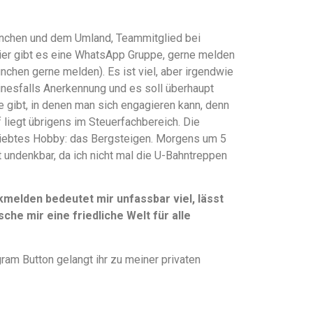
 München und dem Umland, Teammitglied bei
hier gibt es eine WhatsApp Gruppe, gerne melden
ünchen gerne melden). Es ist viel, aber irgendwie
einesfalls Anerkennung und es soll überhaupt
te gibt, in denen man sich engagieren kann, denn
liegt übrigens im Steuerfachbereich. Die
liebtes Hobby: das Bergsteigen. Morgens um 5
t undenkbar, da ich nicht mal die U-Bahntreppen
elden bedeutet mir unfassbar viel, lässt
che mir eine friedliche Welt für alle
ram Button gelangt ihr zu meiner privaten