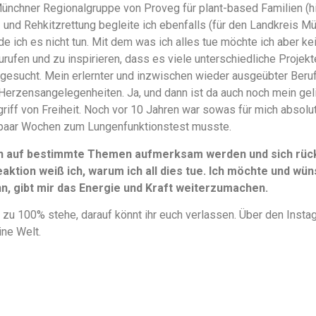
Münchner Regionalgruppe von Proveg für plant-based Familien (
en- und Rehkitzrettung begleite ich ebenfalls (für den Landkreis M
e ich es nicht tun. Mit dem was ich alles tue möchte ich aber k
urufen und zu inspirieren, dass es viele unterschiedliche Projek
gesucht. Mein erlernter und inzwischen wieder ausgeübter Beruf 
Herzensangelegenheiten. Ja, und dann ist da auch noch mein ge
griff von Freiheit. Noch vor 10 Jahren war sowas für mich absolu
paar Wochen zum Lungenfunktionstest musste.
n auf bestimmte Themen aufmerksam werden und sich rückm
aktion weiß ich, warum ich all dies tue. Ich möchte und wüns
, gibt mir das Energie und Kraft weiterzumachen.
 zu 100% stehe, darauf könnt ihr euch verlassen. Über den Instag
ine Welt.