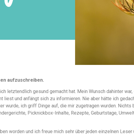
ken aufzuschreiben.
ich letztendlich gesund gemacht hat. Mein Wunsch dahinter war,
 liest und anfängt sich zu informieren. Nie aber hätte ich geda
 wurde, ich griff Dinge auf, die mir zugetragen wurden. Nichts 
indergerichte, Picknickbox-Inhalte, Rezepte, Geburtstage, Umwelt
rieben worden und ich freue mich sehr über jeden einzelnen Lese