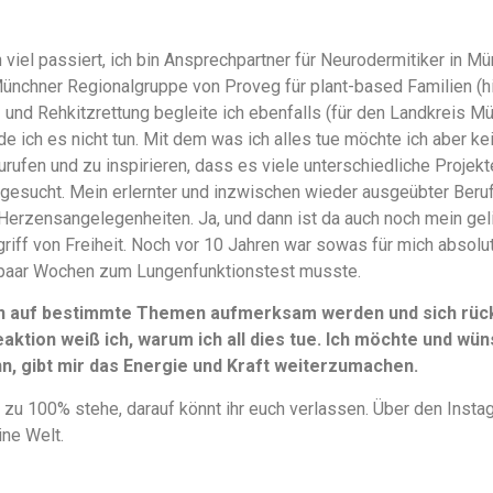
 viel passiert, ich bin Ansprechpartner für Neurodermitiker in
Münchner Regionalgruppe von Proveg für plant-based Familien (
en- und Rehkitzrettung begleite ich ebenfalls (für den Landkreis M
e ich es nicht tun. Mit dem was ich alles tue möchte ich aber k
urufen und zu inspirieren, dass es viele unterschiedliche Projek
gesucht. Mein erlernter und inzwischen wieder ausgeübter Beruf 
Herzensangelegenheiten. Ja, und dann ist da auch noch mein ge
griff von Freiheit. Noch vor 10 Jahren war sowas für mich absolu
paar Wochen zum Lungenfunktionstest musste.
n auf bestimmte Themen aufmerksam werden und sich rückm
aktion weiß ich, warum ich all dies tue. Ich möchte und wüns
, gibt mir das Energie und Kraft weiterzumachen.
 zu 100% stehe, darauf könnt ihr euch verlassen. Über den Instag
ine Welt.