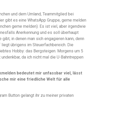
 München und dem Umland, Teammitglied bei
hier gibt es eine WhatsApp Gruppe, gerne melden
ünchen gerne melden). Es ist viel, aber irgendwie
einesfalls Anerkennung und es soll überhaupt
te gibt, in denen man sich engagieren kann, denn
liegt übrigens im Steuerfachbereich. Die
liebtes Hobby: das Bergsteigen. Morgens um 5
t undenkbar, da ich nicht mal die U-Bahntreppen
elden bedeutet mir unfassbar viel, lässt
che mir eine friedliche Welt für alle
ram Button gelangt ihr zu meiner privaten