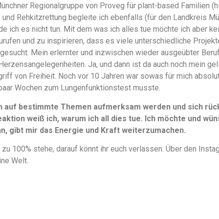
Münchner Regionalgruppe von Proveg für plant-based Familien (
en- und Rehkitzrettung begleite ich ebenfalls (für den Landkreis M
e ich es nicht tun. Mit dem was ich alles tue möchte ich aber k
urufen und zu inspirieren, dass es viele unterschiedliche Projek
gesucht. Mein erlernter und inzwischen wieder ausgeübter Beruf 
Herzensangelegenheiten. Ja, und dann ist da auch noch mein ge
griff von Freiheit. Noch vor 10 Jahren war sowas für mich absolu
paar Wochen zum Lungenfunktionstest musste.
n auf bestimmte Themen aufmerksam werden und sich rückm
aktion weiß ich, warum ich all dies tue. Ich möchte und wüns
, gibt mir das Energie und Kraft weiterzumachen.
 zu 100% stehe, darauf könnt ihr euch verlassen. Über den Instag
ine Welt.