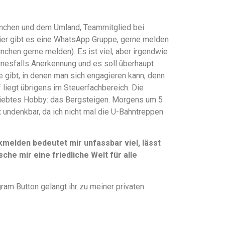
 München und dem Umland, Teammitglied bei
hier gibt es eine WhatsApp Gruppe, gerne melden
ünchen gerne melden). Es ist viel, aber irgendwie
einesfalls Anerkennung und es soll überhaupt
te gibt, in denen man sich engagieren kann, denn
liegt übrigens im Steuerfachbereich. Die
liebtes Hobby: das Bergsteigen. Morgens um 5
t undenkbar, da ich nicht mal die U-Bahntreppen
elden bedeutet mir unfassbar viel, lässt
che mir eine friedliche Welt für alle
ram Button gelangt ihr zu meiner privaten