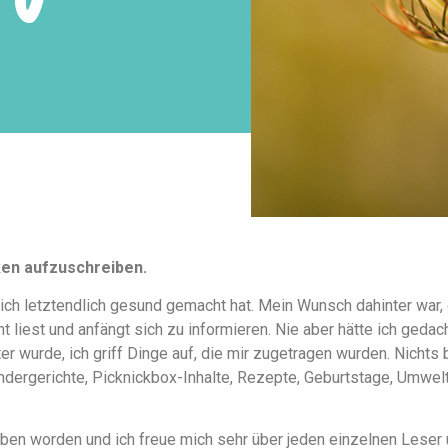
ken aufzuschreiben.
ich letztendlich gesund gemacht hat. Mein Wunsch dahinter war,
 liest und anfängt sich zu informieren. Nie aber hätte ich geda
 wurde, ich griff Dinge auf, die mir zugetragen wurden. Nichts 
indergerichte, Picknickbox-Inhalte, Rezepte, Geburtstage, Umwelt
rieben worden und ich freue mich sehr über jeden einzelnen Lese