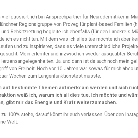
 viel passiert, ich bin Ansprechpartner für Neurodermitiker in
Münchner Regionalgruppe von Proveg für plant-based Familien (
en- und Rehkitzrettung begleite ich ebenfalls (für den Landkreis M
e ich es nicht tun. Mit dem was ich alles tue möchte ich aber k
urufen und zu inspirieren, dass es viele unterschiedliche Projek
gesucht. Mein erlernter und inzwischen wieder ausgeübter Beruf 
Herzensangelegenheiten. Ja, und dann ist da auch noch mein ge
griff von Freiheit. Noch vor 10 Jahren war sowas für mich absolu
paar Wochen zum Lungenfunktionstest musste.
n auf bestimmte Themen aufmerksam werden und sich rückm
aktion weiß ich, warum ich all dies tue. Ich möchte und wüns
, gibt mir das Energie und Kraft weiterzumachen.
 zu 100% stehe, darauf könnt ihr euch verlassen. Über den Instag
ine Welt.