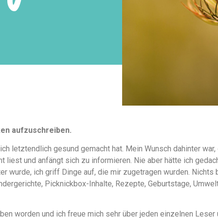
ken aufzuschreiben.
ich letztendlich gesund gemacht hat. Mein Wunsch dahinter war,
 liest und anfängt sich zu informieren. Nie aber hätte ich geda
 wurde, ich griff Dinge auf, die mir zugetragen wurden. Nichts 
indergerichte, Picknickbox-Inhalte, Rezepte, Geburtstage, Umwelt
rieben worden und ich freue mich sehr über jeden einzelnen Lese