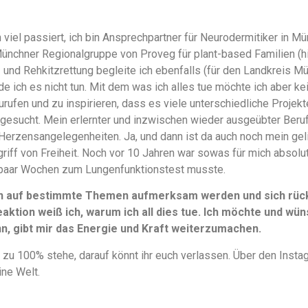
 viel passiert, ich bin Ansprechpartner für Neurodermitiker in
Münchner Regionalgruppe von Proveg für plant-based Familien (
en- und Rehkitzrettung begleite ich ebenfalls (für den Landkreis M
e ich es nicht tun. Mit dem was ich alles tue möchte ich aber k
urufen und zu inspirieren, dass es viele unterschiedliche Projek
gesucht. Mein erlernter und inzwischen wieder ausgeübter Beruf 
Herzensangelegenheiten. Ja, und dann ist da auch noch mein ge
griff von Freiheit. Noch vor 10 Jahren war sowas für mich absolu
paar Wochen zum Lungenfunktionstest musste.
n auf bestimmte Themen aufmerksam werden und sich rückm
aktion weiß ich, warum ich all dies tue. Ich möchte und wüns
, gibt mir das Energie und Kraft weiterzumachen.
 zu 100% stehe, darauf könnt ihr euch verlassen. Über den Instag
ine Welt.