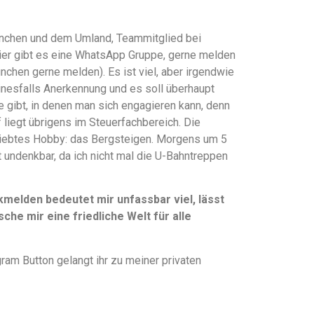
 München und dem Umland, Teammitglied bei
hier gibt es eine WhatsApp Gruppe, gerne melden
ünchen gerne melden). Es ist viel, aber irgendwie
einesfalls Anerkennung und es soll überhaupt
te gibt, in denen man sich engagieren kann, denn
liegt übrigens im Steuerfachbereich. Die
liebtes Hobby: das Bergsteigen. Morgens um 5
t undenkbar, da ich nicht mal die U-Bahntreppen
elden bedeutet mir unfassbar viel, lässt
che mir eine friedliche Welt für alle
ram Button gelangt ihr zu meiner privaten