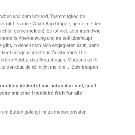
 München und dem Umland, Teammitglied bei
hier gibt es eine WhatsApp Gruppe, gerne melden
ünchen gerne melden). Es ist viel, aber irgendwie
einesfalls Anerkennung und es soll überhaupt
te gibt, in denen man sich engagieren kann, denn
liegt übrigens im Steuerfachbereich. Die
liebtes Hobby: das Bergsteigen. Morgens um 5
t undenkbar, da ich nicht mal die U-Bahntreppen
elden bedeutet mir unfassbar viel, lässt
che mir eine friedliche Welt für alle
ram Button gelangt ihr zu meiner privaten