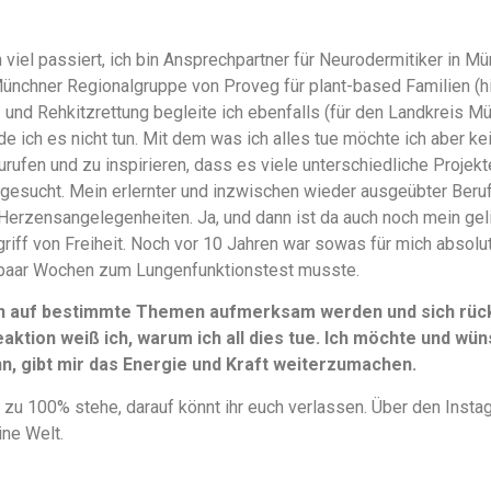
 viel passiert, ich bin Ansprechpartner für Neurodermitiker in
Münchner Regionalgruppe von Proveg für plant-based Familien (
en- und Rehkitzrettung begleite ich ebenfalls (für den Landkreis M
e ich es nicht tun. Mit dem was ich alles tue möchte ich aber k
urufen und zu inspirieren, dass es viele unterschiedliche Projek
gesucht. Mein erlernter und inzwischen wieder ausgeübter Beruf 
Herzensangelegenheiten. Ja, und dann ist da auch noch mein ge
griff von Freiheit. Noch vor 10 Jahren war sowas für mich absolu
paar Wochen zum Lungenfunktionstest musste.
n auf bestimmte Themen aufmerksam werden und sich rückm
aktion weiß ich, warum ich all dies tue. Ich möchte und wüns
, gibt mir das Energie und Kraft weiterzumachen.
 zu 100% stehe, darauf könnt ihr euch verlassen. Über den Instag
ine Welt.