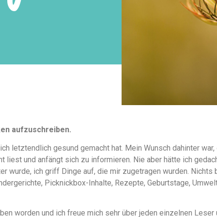
ken aufzuschreiben.
ich letztendlich gesund gemacht hat. Mein Wunsch dahinter war,
 liest und anfängt sich zu informieren. Nie aber hätte ich geda
 wurde, ich griff Dinge auf, die mir zugetragen wurden. Nichts 
indergerichte, Picknickbox-Inhalte, Rezepte, Geburtstage, Umwelt
rieben worden und ich freue mich sehr über jeden einzelnen Lese