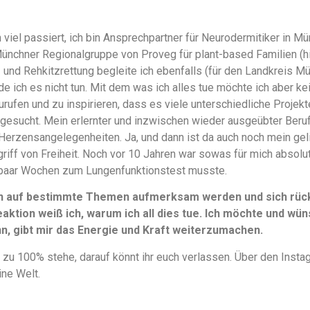
 viel passiert, ich bin Ansprechpartner für Neurodermitiker in
Münchner Regionalgruppe von Proveg für plant-based Familien (
en- und Rehkitzrettung begleite ich ebenfalls (für den Landkreis M
e ich es nicht tun. Mit dem was ich alles tue möchte ich aber k
urufen und zu inspirieren, dass es viele unterschiedliche Projek
gesucht. Mein erlernter und inzwischen wieder ausgeübter Beruf 
Herzensangelegenheiten. Ja, und dann ist da auch noch mein ge
griff von Freiheit. Noch vor 10 Jahren war sowas für mich absolu
paar Wochen zum Lungenfunktionstest musste.
n auf bestimmte Themen aufmerksam werden und sich rückm
aktion weiß ich, warum ich all dies tue. Ich möchte und wüns
, gibt mir das Energie und Kraft weiterzumachen.
 zu 100% stehe, darauf könnt ihr euch verlassen. Über den Instag
ine Welt.