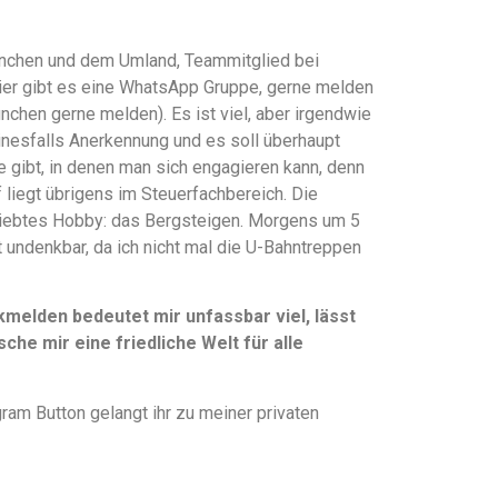
 München und dem Umland, Teammitglied bei
hier gibt es eine WhatsApp Gruppe, gerne melden
ünchen gerne melden). Es ist viel, aber irgendwie
einesfalls Anerkennung und es soll überhaupt
te gibt, in denen man sich engagieren kann, denn
liegt übrigens im Steuerfachbereich. Die
liebtes Hobby: das Bergsteigen. Morgens um 5
t undenkbar, da ich nicht mal die U-Bahntreppen
elden bedeutet mir unfassbar viel, lässt
che mir eine friedliche Welt für alle
ram Button gelangt ihr zu meiner privaten