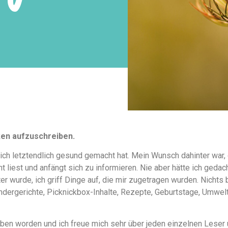
ken aufzuschreiben.
ich letztendlich gesund gemacht hat. Mein Wunsch dahinter war,
 liest und anfängt sich zu informieren. Nie aber hätte ich geda
 wurde, ich griff Dinge auf, die mir zugetragen wurden. Nichts 
indergerichte, Picknickbox-Inhalte, Rezepte, Geburtstage, Umwelt
rieben worden und ich freue mich sehr über jeden einzelnen Lese