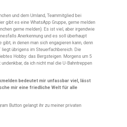
 München und dem Umland, Teammitglied bei
hier gibt es eine WhatsApp Gruppe, gerne melden
ünchen gerne melden). Es ist viel, aber irgendwie
einesfalls Anerkennung und es soll überhaupt
te gibt, in denen man sich engagieren kann, denn
liegt übrigens im Steuerfachbereich. Die
liebtes Hobby: das Bergsteigen. Morgens um 5
t undenkbar, da ich nicht mal die U-Bahntreppen
elden bedeutet mir unfassbar viel, lässt
che mir eine friedliche Welt für alle
ram Button gelangt ihr zu meiner privaten