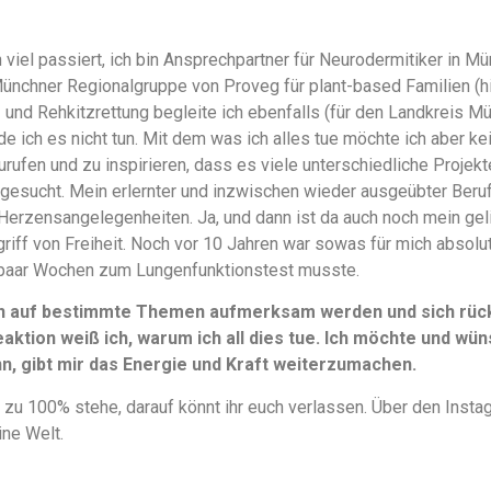
 viel passiert, ich bin Ansprechpartner für Neurodermitiker in
Münchner Regionalgruppe von Proveg für plant-based Familien (
en- und Rehkitzrettung begleite ich ebenfalls (für den Landkreis M
e ich es nicht tun. Mit dem was ich alles tue möchte ich aber k
urufen und zu inspirieren, dass es viele unterschiedliche Projek
gesucht. Mein erlernter und inzwischen wieder ausgeübter Beruf 
Herzensangelegenheiten. Ja, und dann ist da auch noch mein ge
griff von Freiheit. Noch vor 10 Jahren war sowas für mich absolu
paar Wochen zum Lungenfunktionstest musste.
n auf bestimmte Themen aufmerksam werden und sich rückm
aktion weiß ich, warum ich all dies tue. Ich möchte und wüns
, gibt mir das Energie und Kraft weiterzumachen.
 zu 100% stehe, darauf könnt ihr euch verlassen. Über den Instag
ine Welt.