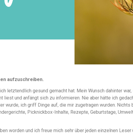
ken aufzuschreiben.
ich letztendlich gesund gemacht hat. Mein Wunsch dahinter war,
 liest und anfängt sich zu informieren. Nie aber hätte ich geda
 wurde, ich griff Dinge auf, die mir zugetragen wurden. Nichts 
indergerichte, Picknickbox-Inhalte, Rezepte, Geburtstage, Umwelt
rieben worden und ich freue mich sehr über jeden einzelnen Lese