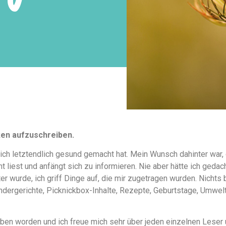
ken aufzuschreiben.
ich letztendlich gesund gemacht hat. Mein Wunsch dahinter war,
 liest und anfängt sich zu informieren. Nie aber hätte ich geda
 wurde, ich griff Dinge auf, die mir zugetragen wurden. Nichts 
indergerichte, Picknickbox-Inhalte, Rezepte, Geburtstage, Umwelt
rieben worden und ich freue mich sehr über jeden einzelnen Lese