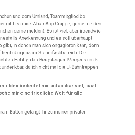
 München und dem Umland, Teammitglied bei
hier gibt es eine WhatsApp Gruppe, gerne melden
ünchen gerne melden). Es ist viel, aber irgendwie
einesfalls Anerkennung und es soll überhaupt
te gibt, in denen man sich engagieren kann, denn
liegt übrigens im Steuerfachbereich. Die
liebtes Hobby: das Bergsteigen. Morgens um 5
t undenkbar, da ich nicht mal die U-Bahntreppen
elden bedeutet mir unfassbar viel, lässt
che mir eine friedliche Welt für alle
ram Button gelangt ihr zu meiner privaten