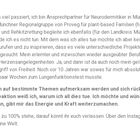
 viel passiert, ich bin Ansprechpartner für Neurodermitiker in
Münchner Regionalgruppe von Proveg für plant-based Familien (
en- und Rehkitzrettung begleite ich ebenfalls (für den Landkreis M
e ich es nicht tun. Mit dem was ich alles tue möchte ich aber k
urufen und zu inspirieren, dass es viele unterschiedliche Projek
gesucht. Mein erlernter und inzwischen wieder ausgeübter Beruf 
Herzensangelegenheiten. Ja, und dann ist da auch noch mein ge
griff von Freiheit. Noch vor 10 Jahren war sowas für mich absolu
paar Wochen zum Lungenfunktionstest musste.
n auf bestimmte Themen aufmerksam werden und sich rückm
aktion weiß ich, warum ich all dies tue. Ich möchte und wüns
, gibt mir das Energie und Kraft weiterzumachen.
 zu 100% stehe, darauf könnt ihr euch verlassen. Über den Instag
ine Welt.