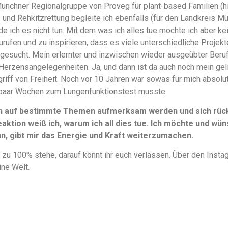
Münchner Regionalgruppe von Proveg für plant-based Familien (
en- und Rehkitzrettung begleite ich ebenfalls (für den Landkreis M
e ich es nicht tun. Mit dem was ich alles tue möchte ich aber k
urufen und zu inspirieren, dass es viele unterschiedliche Projek
gesucht. Mein erlernter und inzwischen wieder ausgeübter Beruf 
Herzensangelegenheiten. Ja, und dann ist da auch noch mein ge
griff von Freiheit. Noch vor 10 Jahren war sowas für mich absolu
paar Wochen zum Lungenfunktionstest musste.
n auf bestimmte Themen aufmerksam werden und sich rückm
aktion weiß ich, warum ich all dies tue. Ich möchte und wüns
, gibt mir das Energie und Kraft weiterzumachen.
 zu 100% stehe, darauf könnt ihr euch verlassen. Über den Instag
ine Welt.