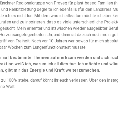
Münchner Regionalgruppe von Proveg für plant-based Familien (
en- und Rehkitzrettung begleite ich ebenfalls (für den Landkreis M
e ich es nicht tun. Mit dem was ich alles tue möchte ich aber k
urufen und zu inspirieren, dass es viele unterschiedliche Projek
gesucht. Mein erlernter und inzwischen wieder ausgeübter Beruf 
Herzensangelegenheiten. Ja, und dann ist da auch noch mein ge
griff von Freiheit. Noch vor 10 Jahren war sowas für mich absolu
paar Wochen zum Lungenfunktionstest musste.
n auf bestimmte Themen aufmerksam werden und sich rückm
aktion weiß ich, warum ich all dies tue. Ich möchte und wüns
, gibt mir das Energie und Kraft weiterzumachen.
 zu 100% stehe, darauf könnt ihr euch verlassen. Über den Instag
ine Welt.