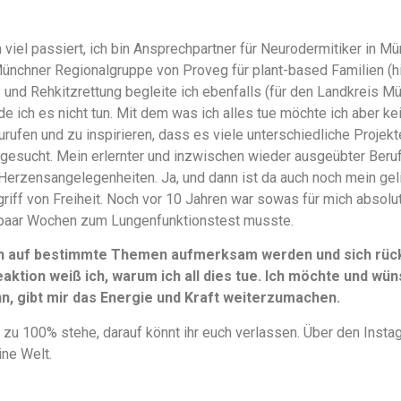
 viel passiert, ich bin Ansprechpartner für Neurodermitiker in
Münchner Regionalgruppe von Proveg für plant-based Familien (
en- und Rehkitzrettung begleite ich ebenfalls (für den Landkreis M
e ich es nicht tun. Mit dem was ich alles tue möchte ich aber k
urufen und zu inspirieren, dass es viele unterschiedliche Projek
gesucht. Mein erlernter und inzwischen wieder ausgeübter Beruf 
Herzensangelegenheiten. Ja, und dann ist da auch noch mein ge
griff von Freiheit. Noch vor 10 Jahren war sowas für mich absolu
paar Wochen zum Lungenfunktionstest musste.
n auf bestimmte Themen aufmerksam werden und sich rückm
aktion weiß ich, warum ich all dies tue. Ich möchte und wüns
, gibt mir das Energie und Kraft weiterzumachen.
 zu 100% stehe, darauf könnt ihr euch verlassen. Über den Instag
ine Welt.