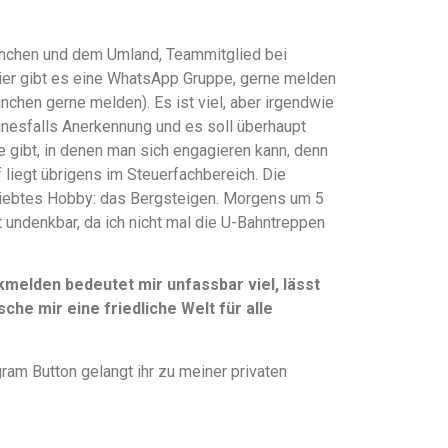
 München und dem Umland, Teammitglied bei
hier gibt es eine WhatsApp Gruppe, gerne melden
ünchen gerne melden). Es ist viel, aber irgendwie
einesfalls Anerkennung und es soll überhaupt
te gibt, in denen man sich engagieren kann, denn
liegt übrigens im Steuerfachbereich. Die
liebtes Hobby: das Bergsteigen. Morgens um 5
t undenkbar, da ich nicht mal die U-Bahntreppen
elden bedeutet mir unfassbar viel, lässt
che mir eine friedliche Welt für alle
ram Button gelangt ihr zu meiner privaten