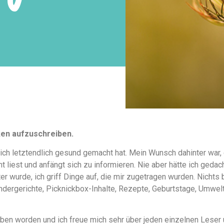
ken aufzuschreiben.
ich letztendlich gesund gemacht hat. Mein Wunsch dahinter war,
 liest und anfängt sich zu informieren. Nie aber hätte ich geda
 wurde, ich griff Dinge auf, die mir zugetragen wurden. Nichts 
indergerichte, Picknickbox-Inhalte, Rezepte, Geburtstage, Umwelt
rieben worden und ich freue mich sehr über jeden einzelnen Lese