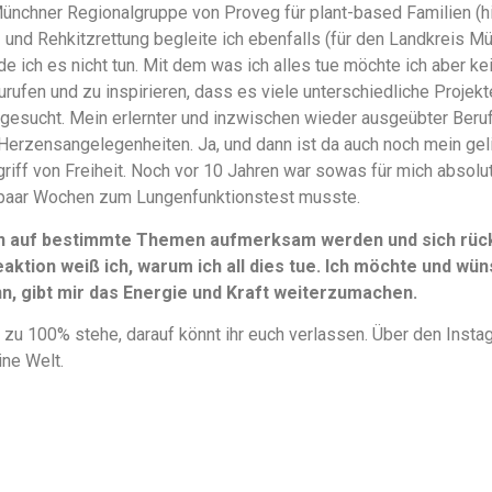
Münchner Regionalgruppe von Proveg für plant-based Familien (
en- und Rehkitzrettung begleite ich ebenfalls (für den Landkreis M
e ich es nicht tun. Mit dem was ich alles tue möchte ich aber k
urufen und zu inspirieren, dass es viele unterschiedliche Projek
gesucht. Mein erlernter und inzwischen wieder ausgeübter Beruf 
Herzensangelegenheiten. Ja, und dann ist da auch noch mein ge
griff von Freiheit. Noch vor 10 Jahren war sowas für mich absolu
paar Wochen zum Lungenfunktionstest musste.
n auf bestimmte Themen aufmerksam werden und sich rückm
aktion weiß ich, warum ich all dies tue. Ich möchte und wüns
, gibt mir das Energie und Kraft weiterzumachen.
 zu 100% stehe, darauf könnt ihr euch verlassen. Über den Instag
ine Welt.