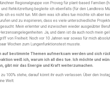
Münchner Regionalgruppe von Proveg für plant-based Familien (
en- und Rehkitzrettung begleite ich ebenfalls (für den Landkreis M
e ich es nicht tun. Mit dem was ich alles tue möchte ich aber k
urufen und zu inspirieren, dass es viele unterschiedliche Projek
gesucht. Mein erlernter und inzwischen wieder ausgeübter Beruf 
Herzensangelegenheiten. Ja, und dann ist da auch noch mein ge
griff von Freiheit. Noch vor 10 Jahren war sowas für mich absolu
paar Wochen zum Lungenfunktionstest musste.
n auf bestimmte Themen aufmerksam werden und sich rückm
aktion weiß ich, warum ich all dies tue. Ich möchte und wüns
, gibt mir das Energie und Kraft weiterzumachen.
 zu 100% stehe, darauf könnt ihr euch verlassen. Über den Instag
ine Welt.