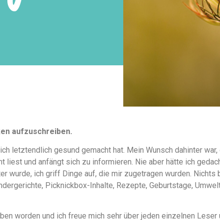
ken aufzuschreiben.
ich letztendlich gesund gemacht hat. Mein Wunsch dahinter war,
 liest und anfängt sich zu informieren. Nie aber hätte ich geda
 wurde, ich griff Dinge auf, die mir zugetragen wurden. Nichts 
indergerichte, Picknickbox-Inhalte, Rezepte, Geburtstage, Umwelt
rieben worden und ich freue mich sehr über jeden einzelnen Lese