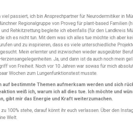
 viel passiert, ich bin Ansprechpartner für Neurodermitiker in
Münchner Regionalgruppe von Proveg für plant-based Familien (
en- und Rehkitzrettung begleite ich ebenfalls (für den Landkreis M
e ich es nicht tun. Mit dem was ich alles tue möchte ich aber k
urufen und zu inspirieren, dass es viele unterschiedliche Projek
gesucht. Mein erlernter und inzwischen wieder ausgeübter Beruf 
Herzensangelegenheiten. Ja, und dann ist da auch noch mein ge
griff von Freiheit. Noch vor 10 Jahren war sowas für mich absolu
paar Wochen zum Lungenfunktionstest musste.
n auf bestimmte Themen aufmerksam werden und sich rückm
aktion weiß ich, warum ich all dies tue. Ich möchte und wüns
, gibt mir das Energie und Kraft weiterzumachen.
 zu 100% stehe, darauf könnt ihr euch verlassen. Über den Instag
ine Welt.