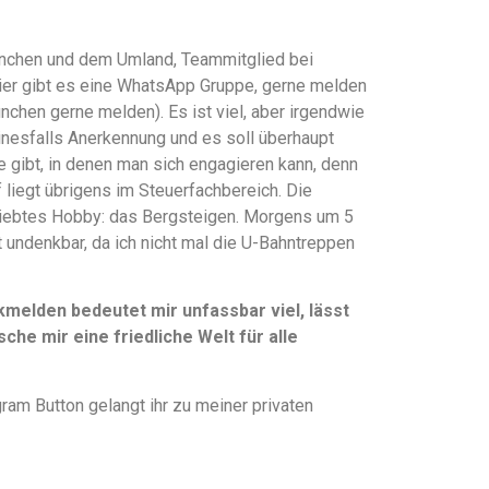
 München und dem Umland, Teammitglied bei
hier gibt es eine WhatsApp Gruppe, gerne melden
ünchen gerne melden). Es ist viel, aber irgendwie
einesfalls Anerkennung und es soll überhaupt
te gibt, in denen man sich engagieren kann, denn
liegt übrigens im Steuerfachbereich. Die
liebtes Hobby: das Bergsteigen. Morgens um 5
t undenkbar, da ich nicht mal die U-Bahntreppen
elden bedeutet mir unfassbar viel, lässt
che mir eine friedliche Welt für alle
ram Button gelangt ihr zu meiner privaten