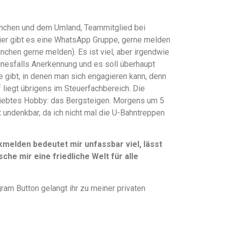
 München und dem Umland, Teammitglied bei
hier gibt es eine WhatsApp Gruppe, gerne melden
ünchen gerne melden). Es ist viel, aber irgendwie
einesfalls Anerkennung und es soll überhaupt
te gibt, in denen man sich engagieren kann, denn
liegt übrigens im Steuerfachbereich. Die
liebtes Hobby: das Bergsteigen. Morgens um 5
t undenkbar, da ich nicht mal die U-Bahntreppen
elden bedeutet mir unfassbar viel, lässt
che mir eine friedliche Welt für alle
ram Button gelangt ihr zu meiner privaten