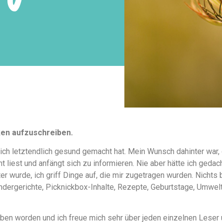
ken aufzuschreiben.
ich letztendlich gesund gemacht hat. Mein Wunsch dahinter war,
 liest und anfängt sich zu informieren. Nie aber hätte ich geda
 wurde, ich griff Dinge auf, die mir zugetragen wurden. Nichts 
indergerichte, Picknickbox-Inhalte, Rezepte, Geburtstage, Umwelt
rieben worden und ich freue mich sehr über jeden einzelnen Lese