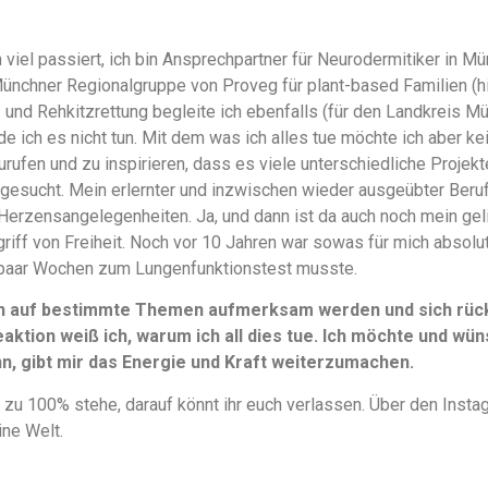
 viel passiert, ich bin Ansprechpartner für Neurodermitiker in
Münchner Regionalgruppe von Proveg für plant-based Familien (
en- und Rehkitzrettung begleite ich ebenfalls (für den Landkreis M
e ich es nicht tun. Mit dem was ich alles tue möchte ich aber k
urufen und zu inspirieren, dass es viele unterschiedliche Projek
gesucht. Mein erlernter und inzwischen wieder ausgeübter Beruf 
Herzensangelegenheiten. Ja, und dann ist da auch noch mein ge
griff von Freiheit. Noch vor 10 Jahren war sowas für mich absolu
paar Wochen zum Lungenfunktionstest musste.
n auf bestimmte Themen aufmerksam werden und sich rückm
aktion weiß ich, warum ich all dies tue. Ich möchte und wüns
, gibt mir das Energie und Kraft weiterzumachen.
 zu 100% stehe, darauf könnt ihr euch verlassen. Über den Instag
ine Welt.