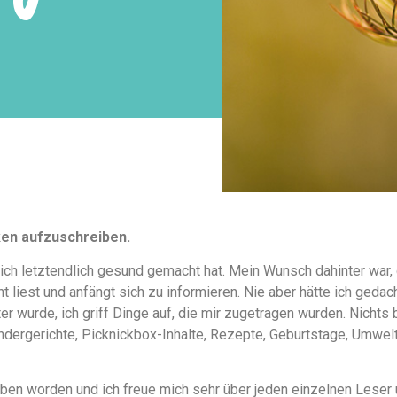
ken aufzuschreiben.
ich letztendlich gesund gemacht hat. Mein Wunsch dahinter war,
 liest und anfängt sich zu informieren. Nie aber hätte ich geda
 wurde, ich griff Dinge auf, die mir zugetragen wurden. Nichts 
indergerichte, Picknickbox-Inhalte, Rezepte, Geburtstage, Umwelt
rieben worden und ich freue mich sehr über jeden einzelnen Lese