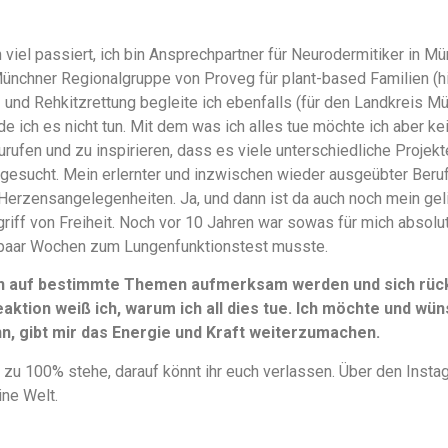
 viel passiert, ich bin Ansprechpartner für Neurodermitiker in
Münchner Regionalgruppe von Proveg für plant-based Familien (
en- und Rehkitzrettung begleite ich ebenfalls (für den Landkreis M
e ich es nicht tun. Mit dem was ich alles tue möchte ich aber k
urufen und zu inspirieren, dass es viele unterschiedliche Projek
gesucht. Mein erlernter und inzwischen wieder ausgeübter Beruf 
Herzensangelegenheiten. Ja, und dann ist da auch noch mein ge
griff von Freiheit. Noch vor 10 Jahren war sowas für mich absolu
paar Wochen zum Lungenfunktionstest musste.
n auf bestimmte Themen aufmerksam werden und sich rückm
aktion weiß ich, warum ich all dies tue. Ich möchte und wüns
, gibt mir das Energie und Kraft weiterzumachen.
 zu 100% stehe, darauf könnt ihr euch verlassen. Über den Instag
ine Welt.