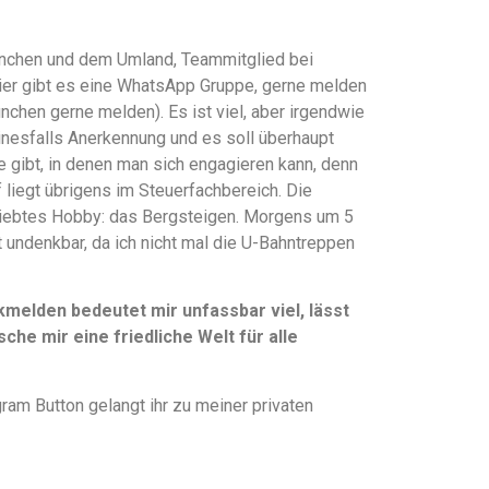
 München und dem Umland, Teammitglied bei
hier gibt es eine WhatsApp Gruppe, gerne melden
ünchen gerne melden). Es ist viel, aber irgendwie
einesfalls Anerkennung und es soll überhaupt
te gibt, in denen man sich engagieren kann, denn
liegt übrigens im Steuerfachbereich. Die
liebtes Hobby: das Bergsteigen. Morgens um 5
t undenkbar, da ich nicht mal die U-Bahntreppen
elden bedeutet mir unfassbar viel, lässt
che mir eine friedliche Welt für alle
ram Button gelangt ihr zu meiner privaten