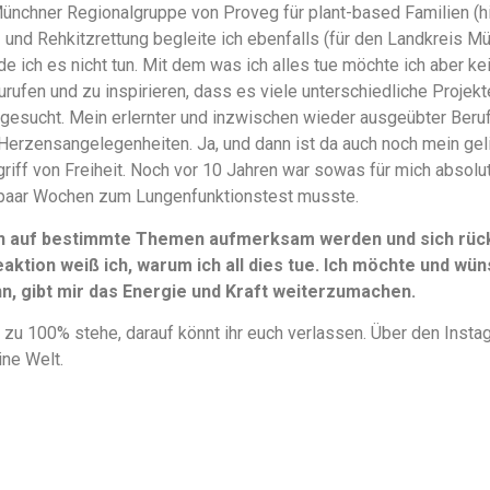
Münchner Regionalgruppe von Proveg für plant-based Familien (
en- und Rehkitzrettung begleite ich ebenfalls (für den Landkreis M
e ich es nicht tun. Mit dem was ich alles tue möchte ich aber k
urufen und zu inspirieren, dass es viele unterschiedliche Projek
gesucht. Mein erlernter und inzwischen wieder ausgeübter Beruf 
Herzensangelegenheiten. Ja, und dann ist da auch noch mein ge
griff von Freiheit. Noch vor 10 Jahren war sowas für mich absolu
paar Wochen zum Lungenfunktionstest musste.
n auf bestimmte Themen aufmerksam werden und sich rückm
aktion weiß ich, warum ich all dies tue. Ich möchte und wüns
, gibt mir das Energie und Kraft weiterzumachen.
 zu 100% stehe, darauf könnt ihr euch verlassen. Über den Instag
ine Welt.