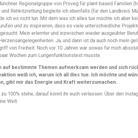
Münchner Regionalgruppe von Proveg für plant-based Familien (
en- und Rehkitzrettung begleite ich ebenfalls (für den Landkreis M
e ich es nicht tun. Mit dem was ich alles tue möchte ich aber k
urufen und zu inspirieren, dass es viele unterschiedliche Projek
gesucht. Mein erlernter und inzwischen wieder ausgeübter Beruf 
Herzensangelegenheiten. Ja, und dann ist da auch noch mein ge
griff von Freiheit. Noch vor 10 Jahren war sowas für mich absolu
paar Wochen zum Lungenfunktionstest musste.
n auf bestimmte Themen aufmerksam werden und sich rückm
aktion weiß ich, warum ich all dies tue. Ich möchte und wüns
, gibt mir das Energie und Kraft weiterzumachen.
 zu 100% stehe, darauf könnt ihr euch verlassen. Über den Instag
ine Welt.