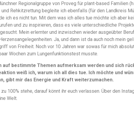
Münchner Regionalgruppe von Proveg für plant-based Familien (
en- und Rehkitzrettung begleite ich ebenfalls (für den Landkreis M
e ich es nicht tun. Mit dem was ich alles tue möchte ich aber k
urufen und zu inspirieren, dass es viele unterschiedliche Projek
gesucht. Mein erlernter und inzwischen wieder ausgeübter Beruf 
Herzensangelegenheiten. Ja, und dann ist da auch noch mein ge
griff von Freiheit. Noch vor 10 Jahren war sowas für mich absolu
paar Wochen zum Lungenfunktionstest musste.
n auf bestimmte Themen aufmerksam werden und sich rückm
aktion weiß ich, warum ich all dies tue. Ich möchte und wüns
, gibt mir das Energie und Kraft weiterzumachen.
 zu 100% stehe, darauf könnt ihr euch verlassen. Über den Instag
ine Welt.