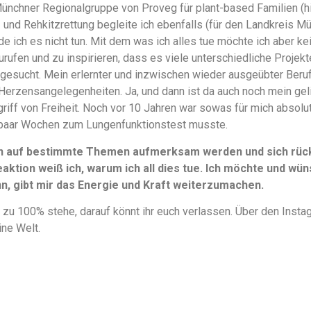
Münchner Regionalgruppe von Proveg für plant-based Familien (
en- und Rehkitzrettung begleite ich ebenfalls (für den Landkreis M
e ich es nicht tun. Mit dem was ich alles tue möchte ich aber k
urufen und zu inspirieren, dass es viele unterschiedliche Projek
gesucht. Mein erlernter und inzwischen wieder ausgeübter Beruf 
Herzensangelegenheiten. Ja, und dann ist da auch noch mein ge
griff von Freiheit. Noch vor 10 Jahren war sowas für mich absolu
paar Wochen zum Lungenfunktionstest musste.
n auf bestimmte Themen aufmerksam werden und sich rückm
aktion weiß ich, warum ich all dies tue. Ich möchte und wüns
, gibt mir das Energie und Kraft weiterzumachen.
 zu 100% stehe, darauf könnt ihr euch verlassen. Über den Instag
ine Welt.