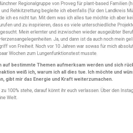
Münchner Regionalgruppe von Proveg für plant-based Familien (
en- und Rehkitzrettung begleite ich ebenfalls (für den Landkreis M
e ich es nicht tun. Mit dem was ich alles tue möchte ich aber k
urufen und zu inspirieren, dass es viele unterschiedliche Projek
gesucht. Mein erlernter und inzwischen wieder ausgeübter Beruf 
Herzensangelegenheiten. Ja, und dann ist da auch noch mein ge
griff von Freiheit. Noch vor 10 Jahren war sowas für mich absolu
paar Wochen zum Lungenfunktionstest musste.
n auf bestimmte Themen aufmerksam werden und sich rückm
aktion weiß ich, warum ich all dies tue. Ich möchte und wüns
, gibt mir das Energie und Kraft weiterzumachen.
 zu 100% stehe, darauf könnt ihr euch verlassen. Über den Instag
ine Welt.