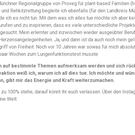
Münchner Regionalgruppe von Proveg für plant-based Familien (
en- und Rehkitzrettung begleite ich ebenfalls (für den Landkreis M
e ich es nicht tun. Mit dem was ich alles tue möchte ich aber k
urufen und zu inspirieren, dass es viele unterschiedliche Projek
gesucht. Mein erlernter und inzwischen wieder ausgeübter Beruf 
Herzensangelegenheiten. Ja, und dann ist da auch noch mein ge
griff von Freiheit. Noch vor 10 Jahren war sowas für mich absolu
paar Wochen zum Lungenfunktionstest musste.
n auf bestimmte Themen aufmerksam werden und sich rückm
aktion weiß ich, warum ich all dies tue. Ich möchte und wüns
, gibt mir das Energie und Kraft weiterzumachen.
 zu 100% stehe, darauf könnt ihr euch verlassen. Über den Instag
ine Welt.