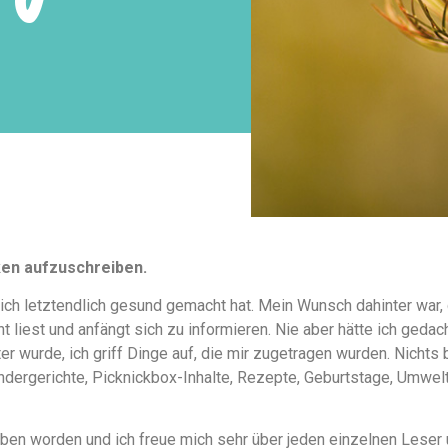
ken aufzuschreiben.
ich letztendlich gesund gemacht hat. Mein Wunsch dahinter war,
 liest und anfängt sich zu informieren. Nie aber hätte ich geda
 wurde, ich griff Dinge auf, die mir zugetragen wurden. Nichts 
indergerichte, Picknickbox-Inhalte, Rezepte, Geburtstage, Umwelt
rieben worden und ich freue mich sehr über jeden einzelnen Lese