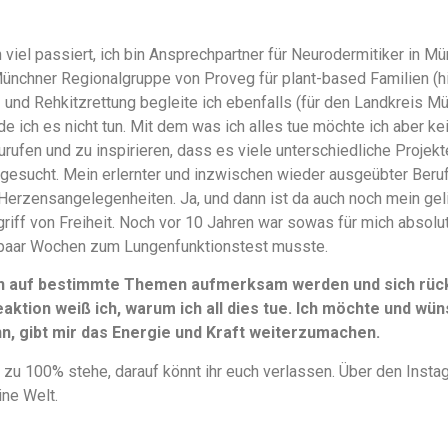
 viel passiert, ich bin Ansprechpartner für Neurodermitiker in
Münchner Regionalgruppe von Proveg für plant-based Familien (
en- und Rehkitzrettung begleite ich ebenfalls (für den Landkreis M
e ich es nicht tun. Mit dem was ich alles tue möchte ich aber k
urufen und zu inspirieren, dass es viele unterschiedliche Projek
gesucht. Mein erlernter und inzwischen wieder ausgeübter Beruf 
Herzensangelegenheiten. Ja, und dann ist da auch noch mein ge
griff von Freiheit. Noch vor 10 Jahren war sowas für mich absolu
paar Wochen zum Lungenfunktionstest musste.
n auf bestimmte Themen aufmerksam werden und sich rückm
aktion weiß ich, warum ich all dies tue. Ich möchte und wüns
, gibt mir das Energie und Kraft weiterzumachen.
 zu 100% stehe, darauf könnt ihr euch verlassen. Über den Instag
ine Welt.