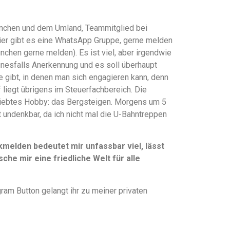
 München und dem Umland, Teammitglied bei
hier gibt es eine WhatsApp Gruppe, gerne melden
ünchen gerne melden). Es ist viel, aber irgendwie
einesfalls Anerkennung und es soll überhaupt
te gibt, in denen man sich engagieren kann, denn
liegt übrigens im Steuerfachbereich. Die
liebtes Hobby: das Bergsteigen. Morgens um 5
t undenkbar, da ich nicht mal die U-Bahntreppen
elden bedeutet mir unfassbar viel, lässt
che mir eine friedliche Welt für alle
ram Button gelangt ihr zu meiner privaten