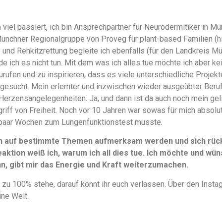
 viel passiert, ich bin Ansprechpartner für Neurodermitiker in
Münchner Regionalgruppe von Proveg für plant-based Familien (
en- und Rehkitzrettung begleite ich ebenfalls (für den Landkreis M
e ich es nicht tun. Mit dem was ich alles tue möchte ich aber k
urufen und zu inspirieren, dass es viele unterschiedliche Projek
gesucht. Mein erlernter und inzwischen wieder ausgeübter Beruf 
Herzensangelegenheiten. Ja, und dann ist da auch noch mein ge
griff von Freiheit. Noch vor 10 Jahren war sowas für mich absolu
paar Wochen zum Lungenfunktionstest musste.
n auf bestimmte Themen aufmerksam werden und sich rückm
aktion weiß ich, warum ich all dies tue. Ich möchte und wüns
, gibt mir das Energie und Kraft weiterzumachen.
 zu 100% stehe, darauf könnt ihr euch verlassen. Über den Instag
ine Welt.