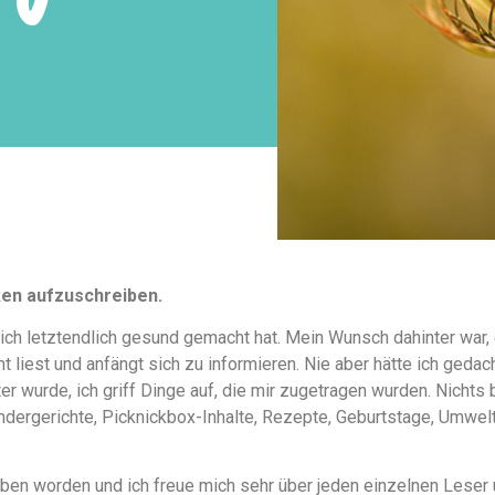
ken aufzuschreiben.
ich letztendlich gesund gemacht hat. Mein Wunsch dahinter war,
 liest und anfängt sich zu informieren. Nie aber hätte ich geda
 wurde, ich griff Dinge auf, die mir zugetragen wurden. Nichts 
indergerichte, Picknickbox-Inhalte, Rezepte, Geburtstage, Umwelt
rieben worden und ich freue mich sehr über jeden einzelnen Lese