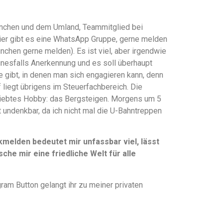
 München und dem Umland, Teammitglied bei
hier gibt es eine WhatsApp Gruppe, gerne melden
ünchen gerne melden). Es ist viel, aber irgendwie
einesfalls Anerkennung und es soll überhaupt
te gibt, in denen man sich engagieren kann, denn
liegt übrigens im Steuerfachbereich. Die
liebtes Hobby: das Bergsteigen. Morgens um 5
t undenkbar, da ich nicht mal die U-Bahntreppen
elden bedeutet mir unfassbar viel, lässt
che mir eine friedliche Welt für alle
ram Button gelangt ihr zu meiner privaten