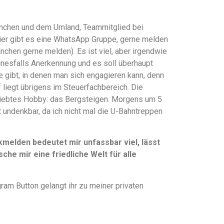
 München und dem Umland, Teammitglied bei
hier gibt es eine WhatsApp Gruppe, gerne melden
ünchen gerne melden). Es ist viel, aber irgendwie
einesfalls Anerkennung und es soll überhaupt
te gibt, in denen man sich engagieren kann, denn
liegt übrigens im Steuerfachbereich. Die
liebtes Hobby: das Bergsteigen. Morgens um 5
t undenkbar, da ich nicht mal die U-Bahntreppen
elden bedeutet mir unfassbar viel, lässt
che mir eine friedliche Welt für alle
ram Button gelangt ihr zu meiner privaten