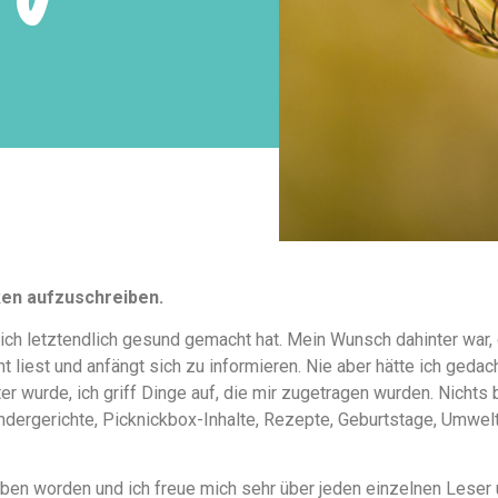
ken aufzuschreiben.
ich letztendlich gesund gemacht hat. Mein Wunsch dahinter war,
 liest und anfängt sich zu informieren. Nie aber hätte ich geda
 wurde, ich griff Dinge auf, die mir zugetragen wurden. Nichts 
indergerichte, Picknickbox-Inhalte, Rezepte, Geburtstage, Umwelt
rieben worden und ich freue mich sehr über jeden einzelnen Lese