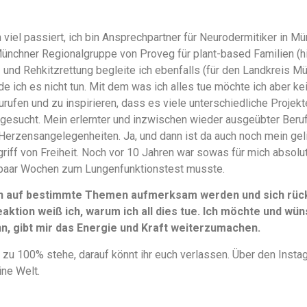
 viel passiert, ich bin Ansprechpartner für Neurodermitiker in
Münchner Regionalgruppe von Proveg für plant-based Familien (
en- und Rehkitzrettung begleite ich ebenfalls (für den Landkreis M
e ich es nicht tun. Mit dem was ich alles tue möchte ich aber k
urufen und zu inspirieren, dass es viele unterschiedliche Projek
gesucht. Mein erlernter und inzwischen wieder ausgeübter Beruf 
Herzensangelegenheiten. Ja, und dann ist da auch noch mein ge
griff von Freiheit. Noch vor 10 Jahren war sowas für mich absolu
paar Wochen zum Lungenfunktionstest musste.
n auf bestimmte Themen aufmerksam werden und sich rückm
aktion weiß ich, warum ich all dies tue. Ich möchte und wüns
, gibt mir das Energie und Kraft weiterzumachen.
 zu 100% stehe, darauf könnt ihr euch verlassen. Über den Instag
ine Welt.