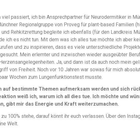
 viel passiert, ich bin Ansprechpartner für Neurodermitiker in
Münchner Regionalgruppe von Proveg für plant-based Familien (
en- und Rehkitzrettung begleite ich ebenfalls (für den Landkreis M
e ich es nicht tun. Mit dem was ich alles tue möchte ich aber k
urufen und zu inspirieren, dass es viele unterschiedliche Projek
gesucht. Mein erlernter und inzwischen wieder ausgeübter Beruf 
Herzensangelegenheiten. Ja, und dann ist da auch noch mein ge
griff von Freiheit. Noch vor 10 Jahren war sowas für mich absolu
paar Wochen zum Lungenfunktionstest musste.
n auf bestimmte Themen aufmerksam werden und sich rückm
aktion weiß ich, warum ich all dies tue. Ich möchte und wüns
, gibt mir das Energie und Kraft weiterzumachen.
 zu 100% stehe, darauf könnt ihr euch verlassen. Über den Instag
ine Welt.