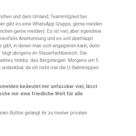
 München und dem Umland, Teammitglied bei
hier gibt es eine WhatsApp Gruppe, gerne melden
ünchen gerne melden). Es ist viel, aber irgendwie
einesfalls Anerkennung und es soll überhaupt
te gibt, in denen man sich engagieren kann, denn
liegt übrigens im Steuerfachbereich. Die
liebtes Hobby: das Bergsteigen. Morgens um 5
t undenkbar, da ich nicht mal die U-Bahntreppen
elden bedeutet mir unfassbar viel, lässt
che mir eine friedliche Welt für alle
ram Button gelangt ihr zu meiner privaten