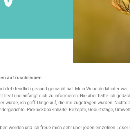
ken aufzuschreiben.
ich letztendlich gesund gemacht hat. Mein Wunsch dahinter war,
 liest und anfängt sich zu informieren. Nie aber hätte ich geda
 wurde, ich griff Dinge auf, die mir zugetragen wurden. Nichts 
indergerichte, Picknickbox-Inhalte, Rezepte, Geburtstage, Umwelt
rieben worden und ich freue mich sehr über jeden einzelnen Lese