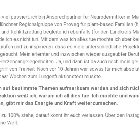
 viel passiert, ich bin Ansprechpartner für Neurodermitiker in
Münchner Regionalgruppe von Proveg für plant-based Familien (
en- und Rehkitzrettung begleite ich ebenfalls (für den Landkreis M
e ich es nicht tun. Mit dem was ich alles tue möchte ich aber k
urufen und zu inspirieren, dass es viele unterschiedliche Projek
gesucht. Mein erlernter und inzwischen wieder ausgeübter Beruf 
Herzensangelegenheiten. Ja, und dann ist da auch noch mein ge
griff von Freiheit. Noch vor 10 Jahren war sowas für mich absolu
paar Wochen zum Lungenfunktionstest musste.
n auf bestimmte Themen aufmerksam werden und sich rückm
aktion weiß ich, warum ich all dies tue. Ich möchte und wüns
, gibt mir das Energie und Kraft weiterzumachen.
 zu 100% stehe, darauf könnt ihr euch verlassen. Über den Instag
ine Welt.