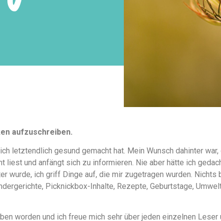
ken aufzuschreiben.
ich letztendlich gesund gemacht hat. Mein Wunsch dahinter war,
 liest und anfängt sich zu informieren. Nie aber hätte ich geda
 wurde, ich griff Dinge auf, die mir zugetragen wurden. Nichts 
indergerichte, Picknickbox-Inhalte, Rezepte, Geburtstage, Umwelt
rieben worden und ich freue mich sehr über jeden einzelnen Lese