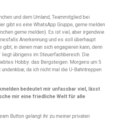
 München und dem Umland, Teammitglied bei
hier gibt es eine WhatsApp Gruppe, gerne melden
ünchen gerne melden). Es ist viel, aber irgendwie
einesfalls Anerkennung und es soll überhaupt
te gibt, in denen man sich engagieren kann, denn
liegt übrigens im Steuerfachbereich. Die
liebtes Hobby: das Bergsteigen. Morgens um 5
t undenkbar, da ich nicht mal die U-Bahntreppen
elden bedeutet mir unfassbar viel, lässt
che mir eine friedliche Welt für alle
ram Button gelangt ihr zu meiner privaten