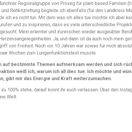
Münchner Regionalgruppe von Proveg für plant-based Familien (
en- und Rehkitzrettung begleite ich ebenfalls (für den Landkreis M
e ich es nicht tun. Mit dem was ich alles tue möchte ich aber k
urufen und zu inspirieren, dass es viele unterschiedliche Projek
gesucht. Mein erlernter und inzwischen wieder ausgeübter Beruf 
Herzensangelegenheiten. Ja, und dann ist da auch noch mein ge
griff von Freiheit. Noch vor 10 Jahren war sowas für mich absolu
paar Wochen zum Lungenfunktionstest musste.
n auf bestimmte Themen aufmerksam werden und sich rückm
aktion weiß ich, warum ich all dies tue. Ich möchte und wüns
, gibt mir das Energie und Kraft weiterzumachen.
 zu 100% stehe, darauf könnt ihr euch verlassen. Über den Instag
ine Welt.